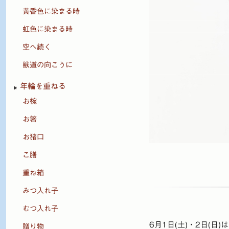
黄昏色に染まる時
虹色に染まる時
空へ続く
獣道の向こうに
年輪を重ねる
お椀
お箸
お猪口
こ膳
重ね箱
みつ入れ子
むつ入れ子
6月1日(土)・2日(
贈り物