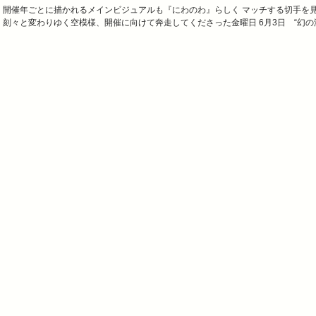
開催年ごとに描かれるメインビジュアルも『にわのわ』らしく マッチする切手を
刻々と変わりゆく空模様、開催に向けて奔走してくださった金曜日 6月3日 “幻の湖”