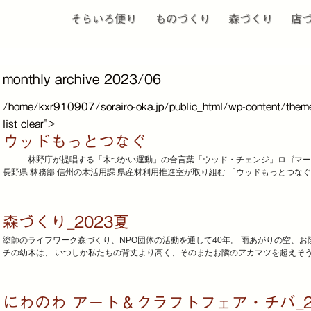
そらいろ便り
ものづくり
森づくり
店
monthly archive 2023/06
/home/kxr910907/sorairo-oka.jp/public_html/wp-content/theme
list clear">
ウッドもっとつなぐ
林野庁が提唱する「木づかい運動」の合言葉「ウッド・チェンジ」ロゴマーク 
長野県 林務部 信州の木活用課 県産材利用推進室が取り組む 「ウッドもっとつなぐ
森づくり_2023夏
塗師のライフワーク森づくり、NPO団体の活動を通して40年。 雨あがりの空、
チの幼木は、 いつしか私たちの背丈より高く、そのまたお隣のアカマツを超えそうな
にわのわ アート＆クラフトフェア・チバ_20