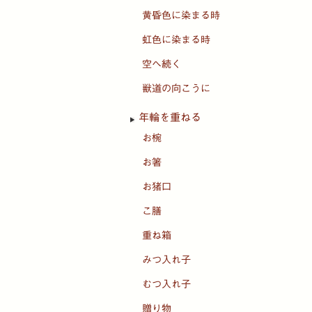
黄昏色に染まる時
虹色に染まる時
空へ続く
獣道の向こうに
年輪を重ねる
お椀
お箸
お猪口
こ膳
重ね箱
みつ入れ子
むつ入れ子
贈り物