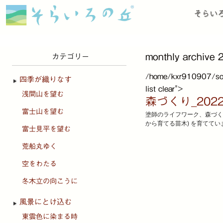
そらい
monthly archive
カテゴリー
/home/kxr910907/sorai
四季が織りなす
list clear">
浅間山を望む
森づくり_202
富士山を望む
塗師のライフワーク、森づく
から育てる苗木) を育ててい
富士見平を望む
荒船丸ゆく
空をわたる
冬木立の向こうに
風景にとけ込む
東雲色に染まる時