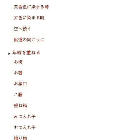
黄昏色に染まる時
虹色に染まる時
空へ続く
獣道の向こうに
年輪を重ねる
お椀
お箸
お猪口
こ膳
重ね箱
みつ入れ子
むつ入れ子
贈り物