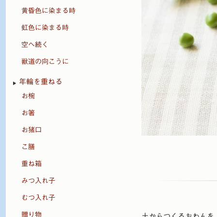
黄昏色に染まる時
虹色に染まる時
空へ続く
獣道の向こうに
年輪を重ねる
お椀
お箸
お猪口
こ膳
重ね箱
みつ入れ子
むつ入れ子
贈り物
土からつくるおわんを