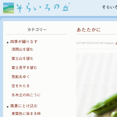
そらい
あたたかに
カテゴリー
四季が織りなす
2014年7月3日 8:00 AM Category:
浅間山を望む
富士山を望む
富士見平を望む
荒船丸ゆく
空をわたる
冬木立の向こうに
風景にとけ込む
東雲色に染まる時