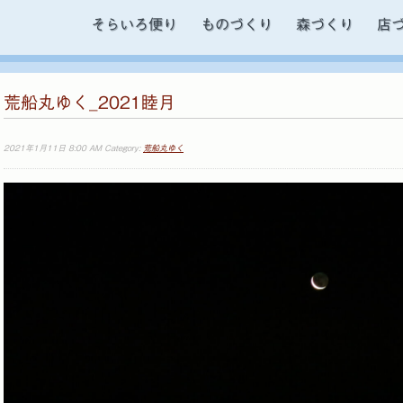
そらいろ便り
ものづくり
森づくり
店
荒船丸ゆく_2021睦月
2021年1月11日 8:00 AM Category:
荒船丸ゆく