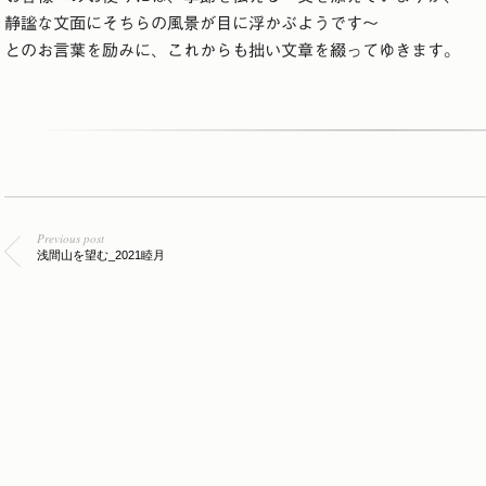
静謐な文面にそちらの風景が目に浮かぶようです～
とのお言葉を励みに、これからも拙い文章を綴ってゆきます。
Previous post
浅間山を望む_2021睦月