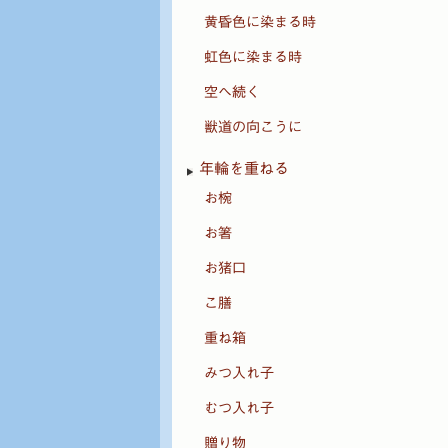
黄昏色に染まる時
虹色に染まる時
空へ続く
獣道の向こうに
年輪を重ねる
お椀
お箸
お猪口
こ膳
重ね箱
みつ入れ子
むつ入れ子
贈り物