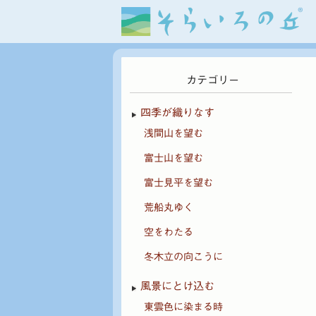
カテゴリー
四季が織りなす
浅間山を望む
富士山を望む
富士見平を望む
荒船丸ゆく
空をわたる
冬木立の向こうに
風景にとけ込む
東雲色に染まる時