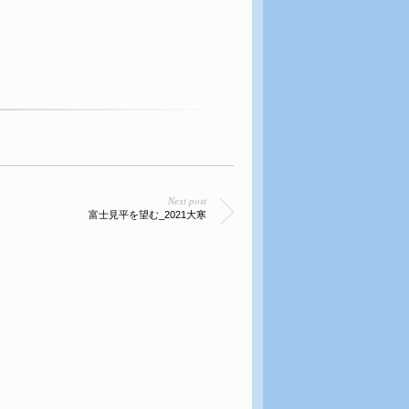
Next post
富士見平を望む_2021大寒