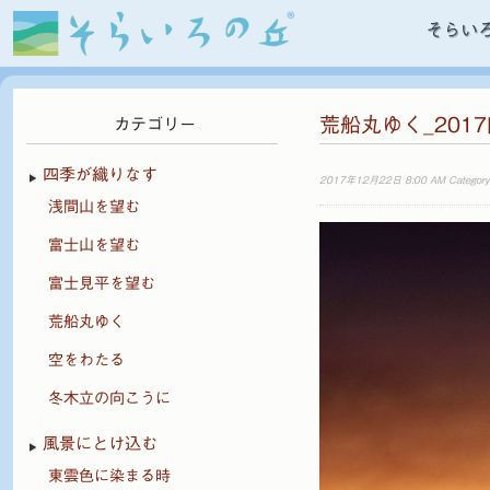
そらい
荒船丸ゆく_201
カテゴリー
四季が織りなす
2017年12月22日 8:00 AM Category
浅間山を望む
富士山を望む
富士見平を望む
荒船丸ゆく
空をわたる
冬木立の向こうに
風景にとけ込む
東雲色に染まる時