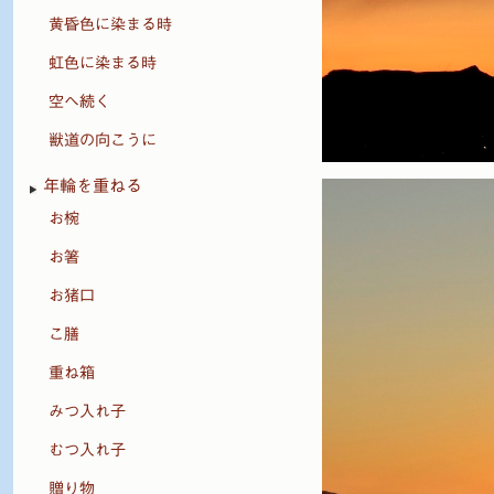
黄昏色に染まる時
虹色に染まる時
空へ続く
獣道の向こうに
年輪を重ねる
お椀
お箸
お猪口
こ膳
重ね箱
みつ入れ子
むつ入れ子
贈り物