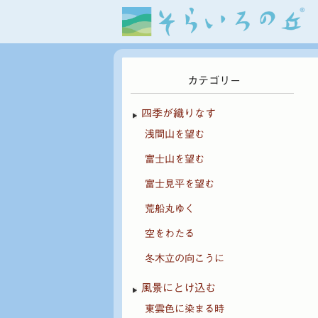
カテゴリー
四季が織りなす
浅間山を望む
富士山を望む
富士見平を望む
荒船丸ゆく
空をわたる
冬木立の向こうに
風景にとけ込む
東雲色に染まる時