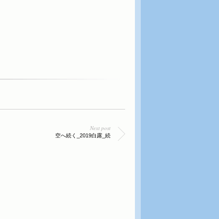
。
。
Next post
空へ続く_2019白露_続