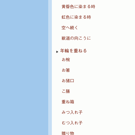
黄昏色に染まる時
虹色に染まる時
空へ続く
獣道の向こうに
年輪を重ねる
お椀
お箸
お猪口
こ膳
重ね箱
みつ入れ子
むつ入れ子
贈り物