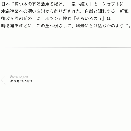
日本に育つ木の有効活用を掲げ、「空へ続く」をコンセプトに、
木造建築への深い造詣から創りだされた、自然と調和する一軒家
御牧ヶ原の丘の上に、ポツンと佇む『そらいろの丘』は、
時を経るほどに、この丘へ根ざして、風景にとけ込むかのように
Previous post
夜長月の夕暮れ