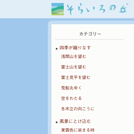
カテゴリー
四季が織りなす
浅間山を望む
富士山を望む
富士見平を望む
荒船丸ゆく
空をわたる
冬木立の向こうに
風景にとけ込む
東雲色に染まる時