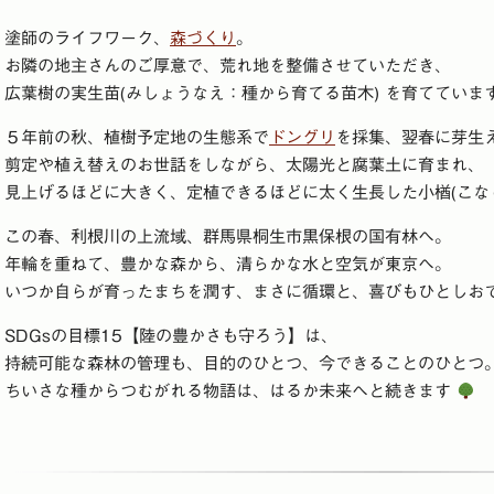
塗師のライフワーク、
森づくり
。
お隣の地主さんのご厚意で、荒れ地を整備させていただき、
広葉樹の実生苗(みしょうなえ：種から育てる苗木) を育てていま
５年前の秋、植樹予定地の生態系で
ドングリ
を採集、翌春に芽生
剪定や植え替えのお世話をしながら、太陽光と腐葉土に育まれ、
見上げるほどに大きく、定植できるほどに太く生長した小楢(こな
この春、利根川の上流域、群馬県桐生市黒保根の国有林へ。
年輪を重ねて、豊かな森から、清らかな水と空気が東京へ。
いつか自らが育ったまちを潤す、まさに循環と、喜びもひとしお
SDGsの目標15【陸の豊かさも守ろう】は、
持続可能な森林の管理も、目的のひとつ、今できることのひとつ
ちいさな種からつむがれる物語は、はるか未来へと続きます