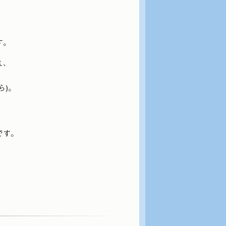
す。
え、
ら)。
です。
。