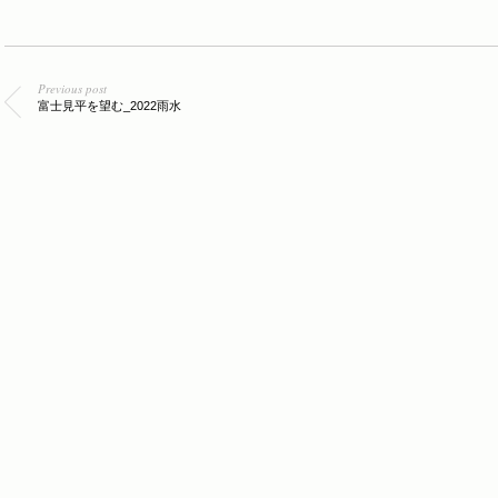
Previous post
富士見平を望む_2022雨水