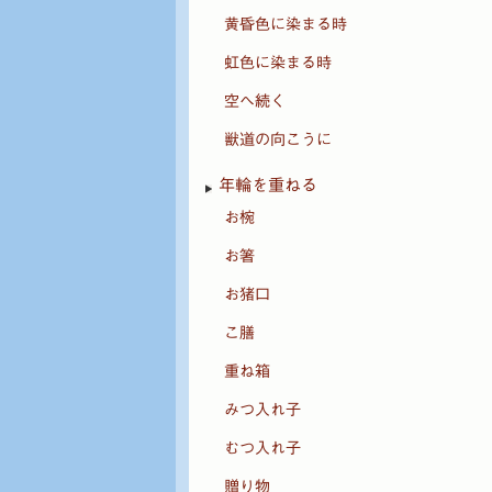
黄昏色に染まる時
虹色に染まる時
空へ続く
獣道の向こうに
年輪を重ねる
お椀
お箸
お猪口
こ膳
重ね箱
みつ入れ子
むつ入れ子
贈り物