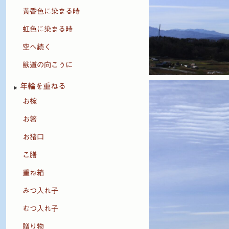
黄昏色に染まる時
虹色に染まる時
空へ続く
獣道の向こうに
年輪を重ねる
お椀
お箸
お猪口
こ膳
重ね箱
みつ入れ子
むつ入れ子
贈り物