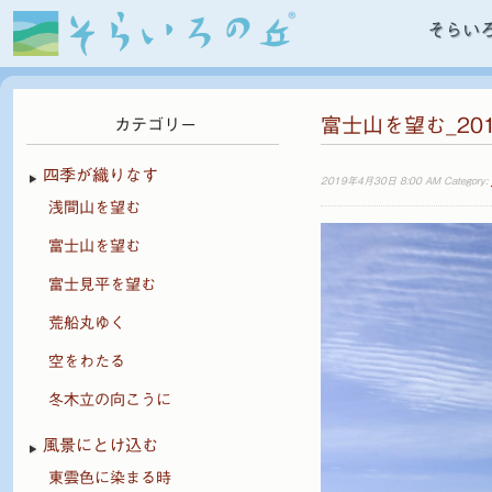
そらい
富士山を望む_20
カテゴリー
四季が織りなす
2019年4月30日 8:00 AM Category:
浅間山を望む
富士山を望む
富士見平を望む
荒船丸ゆく
空をわたる
冬木立の向こうに
風景にとけ込む
東雲色に染まる時