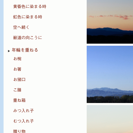
黄昏色に染まる時
虹色に染まる時
空へ続く
獣道の向こうに
年輪を重ねる
お椀
お箸
お猪口
こ膳
重ね箱
みつ入れ子
むつ入れ子
贈り物