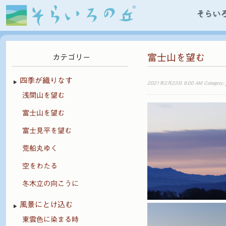
そらい
富士山を望む
カテゴリー
四季が織りなす
2021年2月23日 8:00 AM Category:
浅間山を望む
富士山を望む
富士見平を望む
荒船丸ゆく
空をわたる
冬木立の向こうに
風景にとけ込む
東雲色に染まる時