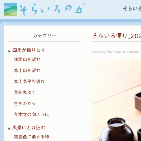
そらい
そらいろ便り_20
カテゴリー
四季が織りなす
2020年10月8日 8:00 AM Category:
浅間山を望む
富士山を望む
富士見平を望む
荒船丸ゆく
空をわたる
冬木立の向こうに
風景にとけ込む
東雲色に染まる時