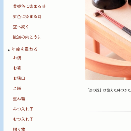
黄昏色に染まる時
虹色に染まる時
空へ続く
獣道の向こうに
年輪を重ねる
お椀
お箸
お猪口
こ膳
「漆の器」は設えた時のかた
重ね箱
みつ入れ子
むつ入れ子
贈り物