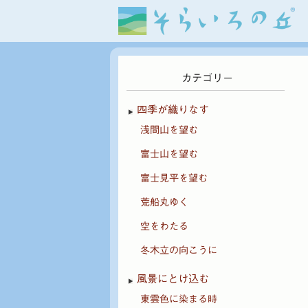
カテゴリー
四季が織りなす
浅間山を望む
富士山を望む
富士見平を望む
荒船丸ゆく
空をわたる
冬木立の向こうに
風景にとけ込む
東雲色に染まる時