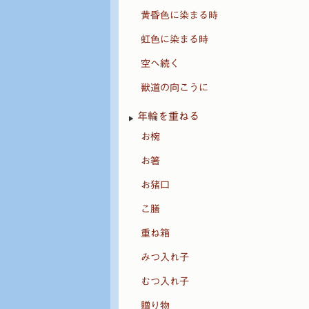
黄昏色に染まる時
虹色に染まる時
空へ続く
獣道の向こうに
年輪を重ねる
お椀
お箸
お猪口
こ膳
重ね箱
みつ入れ子
むつ入れ子
贈り物