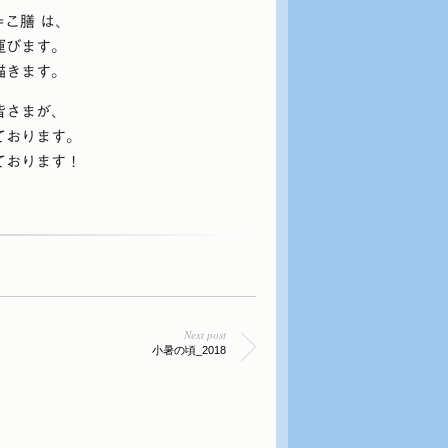
＝こ膳 は、
運びます。
描きます。
皆さまが、
ております。
ております！
Next post
小暑の頃_2018