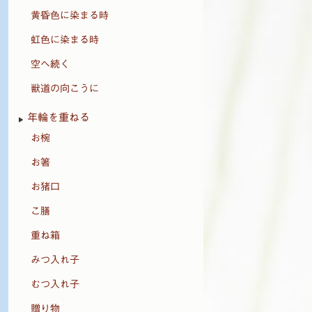
黄昏色に染まる時
虹色に染まる時
空へ続く
獣道の向こうに
年輪を重ねる
お椀
お箸
お猪口
こ膳
重ね箱
みつ入れ子
むつ入れ子
贈り物